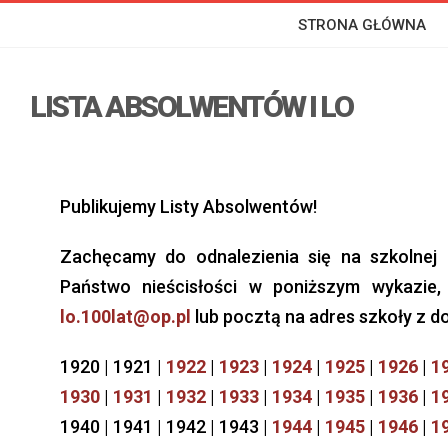
STRONA GŁÓWNA
LISTA ABSOLWENTÓW I LO
Publikujemy Listy Absolwentów!
Zachęcamy do odnalezienia się na szkolnej 
Państwo nieścisłości w poniższym wykazie,
lo.100lat@op.pl
lub pocztą na adres szkoły z d
1920 | 1921 |
1922
|
1923
|
1924
|
1925
|
1926
|
1
1930
|
1931
|
1932
|
1933
|
1934
|
1935
|
1936
|
1
1940 | 1941 | 1942 | 1943 |
1944
|
1945
|
1946
|
1