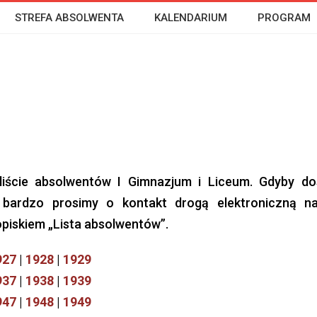
STREFA ABSOLWENTA
KALENDARIUM
PROGRAM
liście absolwentów I Gimnazjum i Liceum. Gdyby dos
 bardzo prosimy o kontakt drogą elektroniczną n
opiskiem „Lista absolwentów”.
927
|
1928
|
1929
937
|
1938
|
1939
947
|
1948
|
1949