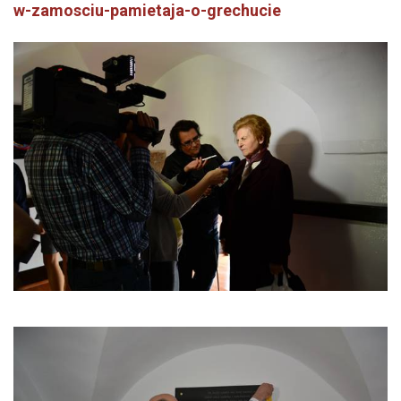
w-zamosciu-pamietaja-o-grechucie