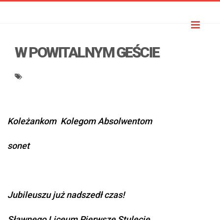
Toggl
naviga
W POWITALNYM GEŚCIE
Koleżankom Kolegom Absolwentom
sonet
Jubileuszu już nadszedł czas!
Sławnego Liceum Pierwsze Stulecie.