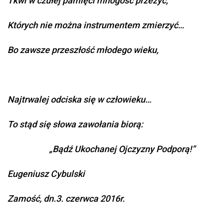
Tkwi w czułej pamięci mnogość przeżyć,
Których nie można instrumentem zmierzyć…
Bo zawsze przeszłość młodego wieku,
Najtrwalej odciska się w człowieku…
To stąd się słowa zawołania biorą:
„Bądź Ukochanej Ojczyzny Podporą!”
Eugeniusz Cybulski
Zamość, dn.3. czerwca 2016r.